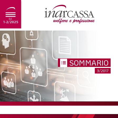
Ed.
1-2/2025
NEWS
EDITORIALE
TUTORIAL
SOMMARIO
SCADENZARIO
3/2017
ARCHIVIO
Ultima edizione
1-2/2025